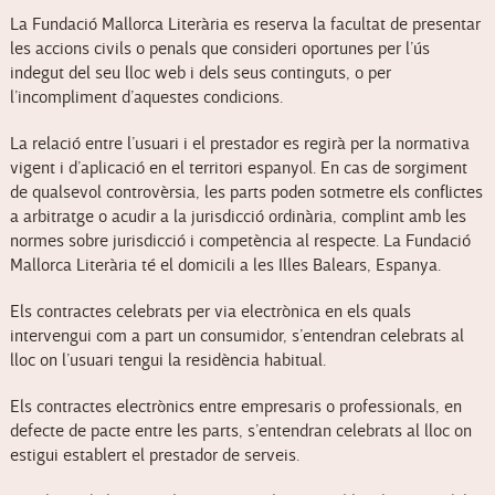
La Fundació Mallorca Literària es reserva la facultat de presentar
les accions civils o penals que consideri oportunes per l’ús
indegut del seu lloc web i dels seus continguts, o per
l’incompliment d’aquestes condicions.
La relació entre l’usuari i el prestador es regirà per la normativa
vigent i d’aplicació en el territori espanyol. En cas de sorgiment
de qualsevol controvèrsia, les parts poden sotmetre els conflictes
a arbitratge o acudir a la jurisdicció ordinària, complint amb les
normes sobre jurisdicció i competència al respecte. La Fundació
Mallorca Literària té el domicili a les Illes Balears, Espanya.
Els contractes celebrats per via electrònica en els quals
intervengui com a part un consumidor, s’entendran celebrats al
lloc on l’usuari tengui la residència habitual.
Els contractes electrònics entre empresaris o professionals, en
defecte de pacte entre les parts, s’entendran celebrats al lloc on
estigui establert el prestador de serveis.