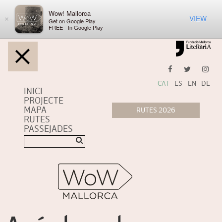
Wow! Mallorca
VIEW
×
Get on Google Play
FREE - In Google Play
CAT
ES
EN
DE
INICI
PROJECTE
MAPA
RUTES
PASSEJADES