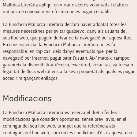
Mallorca Literària apliqui en virtut d’acords voluntaris i d’altres
mitjans de coneixement efectiu que es puguin establir.
La Fundació Mallorca Literària declara haver adoptat totes les
mesures necessàries per evitar qualsevol dany als usuaris del
seu lloc web, que puguin derivar de la navegació per aquest lloc.
En conseqüència, la Fundació Mallorca Literària no es fa
responsable, en cap cas, dels danys eventuals que, per la
navegació per Internet, pugui patir l’usuari. Així mateix, tampoc
garanteix la disponibilitat tècnica, exactitud, veracitat, validesa o
legalitat de llocs web aliens a la seva propietat als quals es pugui
accedir mitjançant enllaços.
Modificacions
La Fundació Mallorca Literària es reserva el dret a fer les
modificacions que consideri oportunes, sense previ avís, en el
contingut del seu lloc web, tant pel que fa referència als
continguts del lloc web, com en les condicions d’ús d’aquest, o en