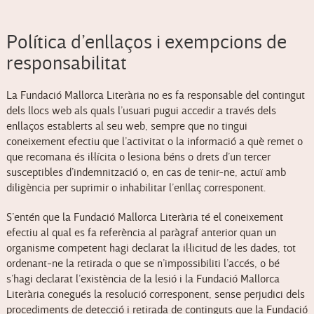
Política d’enllaços i exempcions de
responsabilitat
La Fundació Mallorca Literària no es fa responsable del contingut
dels llocs web als quals l’usuari pugui accedir a través dels
enllaços establerts al seu web, sempre que no tingui
coneixement efectiu que l’activitat o la informació a què remet o
que recomana és il·lícita o lesiona béns o drets d’un tercer
susceptibles d’indemnització o, en cas de tenir-ne, actuï amb
diligència per suprimir o inhabilitar l’enllaç corresponent.
S’entén que la Fundació Mallorca Literària té el coneixement
efectiu al qual es fa referència al paràgraf anterior quan un
organisme competent hagi declarat la il·licitud de les dades, tot
ordenant-ne la retirada o que se n’impossibiliti l’accés, o bé
s’hagi declarat l’existència de la lesió i la Fundació Mallorca
Literària conegués la resolució corresponent, sense perjudici dels
procediments de detecció i retirada de continguts que la Fundació