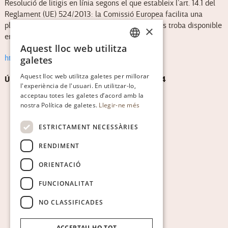
Resolució de litigis en línia segons el que estableix l’art. 14.1 del
Reglament (UE) 524/2013: la Comissió Europea facilita una
plataforma de resolució de litigis en línia, que es troba disponible
×
en l’enllaç següent:
Aquest lloc web utilitza
CATALAN
http://ec.europa.eu/consumers/odr/
galetes
ENGLISH
Aquest lloc web utilitza galetes per millorar
ÚLTIMA ACTUALITZACIÓ: 19 de març de 2024
l'experiència de l'usuari. En utilitzar-lo,
SPANISH
acceptau totes les galetes d’acord amb la
GERMAN
nostra Política de galetes.
Llegir-ne més
ESTRICTAMENT NECESSÀRIES
RENDIMENT
ORIENTACIÓ
FUNCIONALITAT
NO CLASSIFICADES
ACCEPTAU-HO TOT