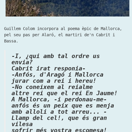
Guillem Colom incorpora al poema èpic de Mallorca,
pel seu pas per Alaró, el martiri de'n Cabrit i
Bassa.
-I, ¿qui amb tal ordre us
envia?
Cabrit irat responia-
-Anfós, d'Aragó i Mallorca
jurar com a rei i hereu!
-No coneixem al reialme
altre rei que el rei En Jaume!
A Mallorca, -i perdonau-me-
anfós és un peix que es menja
amb alloli a tot arreu... -
Llamp del cel!, que és gran
vilesa
sofrir més vostra escomesa!