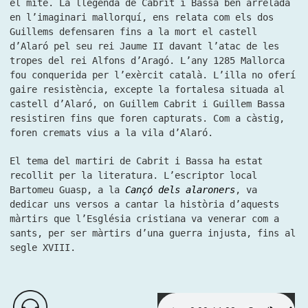
el mite. La llegenda de Cabrit i Bassa ben arrelada
en l’imaginari mallorquí, ens relata com els dos
Guillems defensaren fins a la mort el castell
d’Alaró pel seu rei Jaume II davant l’atac de les
tropes del rei Alfons d’Aragó. L’any 1285 Mallorca
fou conquerida per l’exèrcit català. L’illa no oferí
gaire resistència, excepte la fortalesa situada al
castell d’Alaró, on Guillem Cabrit i Guillem Bassa
resistiren fins que foren capturats. Com a càstig,
foren cremats vius a la vila d’Alaró.
El tema del martiri de Cabrit i Bassa ha estat
recollit per la literatura. L’escriptor local
Bartomeu Guasp, a la
Cançó
dels alaroners
, va
dedicar uns versos a cantar la història d’aquests
màrtirs que l’Església cristiana va venerar com a
sants, per ser màrtirs d’una guerra injusta, fins al
segle XVIII.