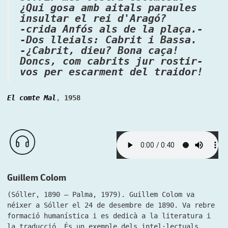
¿Qui gosa amb aitals paraules
insultar el rei d'Aragó?
-crida Anfós als de la plaça.-
-Dos lleials: Cabrit i Bassa.
-¿Cabrit, dieu? Bona caça!
Doncs, com cabrits jur rostir-
vos per escarment del traidor!
El comte Mal
,
1958
Guillem Colom
(Sóller, 1890 – Palma, 1979). Guillem Colom va
néixer a Sóller el 24 de desembre de 1890. Va rebre
formació humanística i es dedicà a la literatura i
la traducció. És un exemple dels intel·lectuals