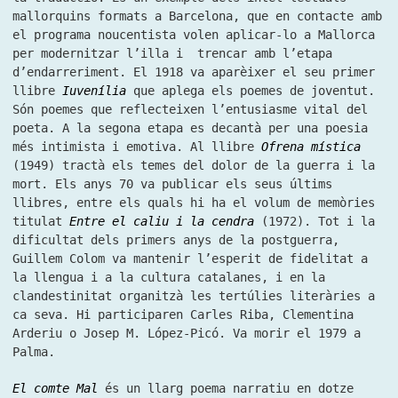
mallorquins formats a Barcelona, que en contacte amb
el programa noucentista volen aplicar-lo a Mallorca
per modernitzar l’illa i trencar amb l’etapa
d’endarreriment. El 1918 va aparèixer el seu primer
llibre
Iuvenília
que aplega els poemes de joventut.
Són poemes que reflecteixen l’entusiasme vital del
poeta. A la segona etapa es decantà per una poesia
més intimista i emotiva. Al llibre
Ofrena mística
(1949) tractà els temes del dolor de la guerra i la
mort. Els anys 70 va publicar els seus últims
llibres, entre els quals hi ha el volum de memòries
titulat
Entre el caliu i la cendra
(1972). Tot i la
dificultat dels primers anys de la postguerra,
Guillem Colom va mantenir l’esperit de fidelitat a
la llengua i a la cultura catalanes, i en la
clandestinitat organitzà les tertúlies literàries a
ca seva. Hi participaren Carles Riba, Clementina
Arderiu o Josep M. López-Picó. Va morir el 1979 a
Palma.
El comte Mal
és un llarg poema narratiu en dotze