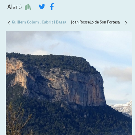
Alaró
bater
Guillem Colom : Cabrit i Bassa
Joan Rosselló de Son Fortesa
Lloren