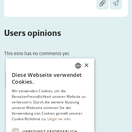
Users opinions
This etno has no comments yet.
×
Diese Webseite verwendet
CATALAN
Cookies.
< Tornar a Route 3
ENGLISH
Wir verwenden Cookies, um die
Benutzerfreundlichkeit unserer Website zu
SPANISH
verbessern. Durch die weitere Nutzung
GERMAN
unserer Webseite stimmen Sie der
Verwendung von Cookies gemäß unserer
Cookie-Richtlinie zu.
Llegir-ne més
UNBEDINGT ERFORDERLICH