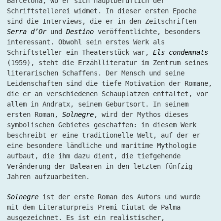
Barcelona, wo er sich hauptberuflich der
Schriftstellerei widmet. In dieser ersten Epoche
sind die Interviews, die er in den Zeitschriften
Serra d’Or
und
Destino
veröffentlichte, besonders
interessant. Obwohl sein erstes Werk als
Schriftsteller ein Theaterstück war,
Els condemnats
(1959), steht die Erzählliteratur im Zentrum seines
literarischen Schaffens. Der Mensch und seine
Leidenschaften sind die tiefe Motivation der Romane,
die er an verschiedenen Schauplätzen entfaltet, vor
allem in Andratx, seinem Geburtsort. In seinem
ersten Roman,
Solnegre
, wird der Mythos dieses
symbolischen Gebietes geschaffen: in diesem Werk
beschreibt er eine traditionelle Welt, auf der er
eine besondere ländliche und maritime Mythologie
aufbaut, die ihm dazu dient, die tiefgehende
Veränderung der Balearen in den letzten fünfzig
Jahren aufzuarbeiten.
Solnegre
ist der erste Roman des Autors und wurde
mit dem Literaturpreis Premi Ciutat de Palma
ausgezeichnet. Es ist ein realistischer,