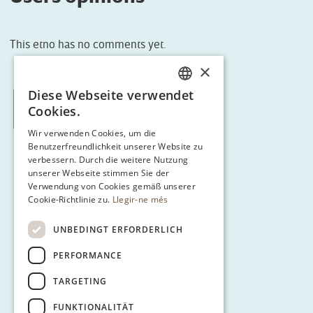
This etno has no comments yet.
×
Diese Webseite verwendet
CATALAN
< Tornar a Route 3
Cookies.
ENGLISH
Wir verwenden Cookies, um die
Benutzerfreundlichkeit unserer Website zu
SPANISH
verbessern. Durch die weitere Nutzung
GERMAN
unserer Webseite stimmen Sie der
Verwendung von Cookies gemäß unserer
Cookie-Richtlinie zu.
Llegir-ne més
UNBEDINGT ERFORDERLICH
PERFORMANCE
TARGETING
FUNKTIONALITÄT