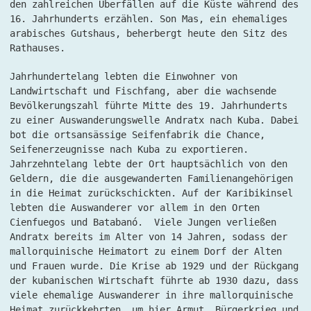
den zahlreichen Überfällen auf die Küste während des
16. Jahrhunderts erzählen. Son Mas, ein ehemaliges
arabisches Gutshaus, beherbergt heute den Sitz des
Rathauses.
Jahrhundertelang lebten die Einwohner von
Landwirtschaft und Fischfang, aber die wachsende
Bevölkerungszahl führte Mitte des 19. Jahrhunderts
zu einer Auswanderungswelle Andratx nach Kuba. Dabei
bot die ortsansässige Seifenfabrik die Chance,
Seifenerzeugnisse nach Kuba zu exportieren.
Jahrzehntelang lebte der Ort hauptsächlich von den
Geldern, die die ausgewanderten Familienangehörigen
in die Heimat zurückschickten. Auf der Karibikinsel
lebten die Auswanderer vor allem in den Orten
Cienfuegos und Batabanó. Viele Jungen verließen
Andratx bereits im Alter von 14 Jahren, sodass der
mallorquinische Heimatort zu einem Dorf der Alten
und Frauen wurde. Die Krise ab 1929 und der Rückgang
der kubanischen Wirtschaft führte ab 1930 dazu, dass
viele ehemalige Auswanderer in ihre mallorquinische
Heimat zurückkehrten, um hier Armut, Bürgerkrieg und