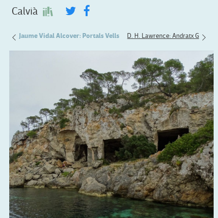
Calvià
alem
Jaume Vidal Alcover: Portals Vells
D. H. Lawrence: Andratx Granata