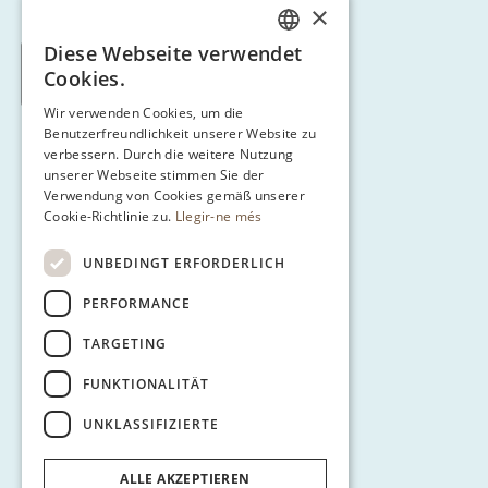
×
Diese Webseite verwendet
CATALAN
< Tornar a Route 3
Cookies.
ENGLISH
Wir verwenden Cookies, um die
Benutzerfreundlichkeit unserer Website zu
SPANISH
verbessern. Durch die weitere Nutzung
GERMAN
unserer Webseite stimmen Sie der
Verwendung von Cookies gemäß unserer
Cookie-Richtlinie zu.
Llegir-ne més
UNBEDINGT ERFORDERLICH
PERFORMANCE
TARGETING
FUNKTIONALITÄT
UNKLASSIFIZIERTE
ALLE AKZEPTIEREN