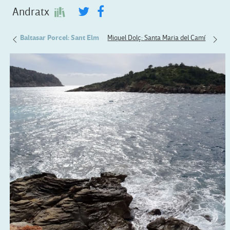
Andratx
dratx
Baltasar Porcel: Sant Elm
Miquel Dolç: Santa Maria del Camí
Llore