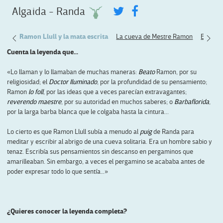
Algaida - Randa
arca
Ramon Llull y la mata escrita
La cueva de Mestre Ramon
El encu
Cuenta la leyenda que...
«Lo llaman y lo llamaban de muchas maneras:
Beato
Ramon, por su
religiosidad; el
Doctor Iluminado
, por la profundidad de su pensamiento;
Ramon
lo foll
, por las ideas que a veces parecían extravagantes;
reverendo maestre
, por su autoridad en muchos saberes; o
Barbaflorida
,
por la larga barba blanca que le colgaba hasta la cintura...
Lo cierto es que Ramon Llull subía a menudo al
puig
de Randa para
meditar y escribir al abrigo de una cueva solitaria. Era un hombre sabio y
tenaz. Escribía sus pensamientos sin descanso en pergaminos que
amarilleaban. Sin embargo, a veces el pergamino se acababa antes de
poder expresar todo lo que sentía…»
¿Quieres conocer la leyenda completa?