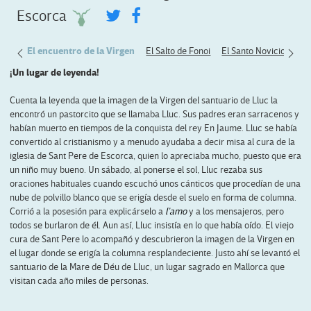
Escorca
amon
El encuentro de la Virgen
El Salto de Fonoi
El Santo Novicio
La 
¡Un lugar de leyenda!
Cuenta la leyenda que la imagen de la Virgen del santuario de Lluc la
encontró un pastorcito que se llamaba Lluc. Sus padres eran sarracenos y
habían muerto en tiempos de la conquista del rey En Jaume. Lluc se había
convertido al cristianismo y a menudo ayudaba a decir misa al cura de la
iglesia de Sant Pere de Escorca, quien lo apreciaba mucho, puesto que era
un niño muy bueno. Un sábado, al ponerse el sol, Lluc rezaba sus
oraciones habituales cuando escuchó unos cánticos que procedían de una
nube de polvillo blanco que se erigía desde el suelo en forma de columna.
Corrió a la posesión para explicárselo a
l’amo
y a los mensajeros, pero
todos se burlaron de él. Aun así, Lluc insistía en lo que había oído. El viejo
cura de Sant Pere lo acompañó y descubrieron la imagen de la Virgen en
el lugar donde se erigía la columna resplandeciente. Justo ahí se levantó el
santuario de la Mare de Déu de Lluc, un lugar sagrado en Mallorca que
visitan cada año miles de personas.