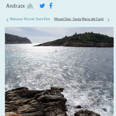
Andratx
dratx
Baltasar Porcel: Sant Elm
Miquel Dolç: Santa Maria del Camí
Llore