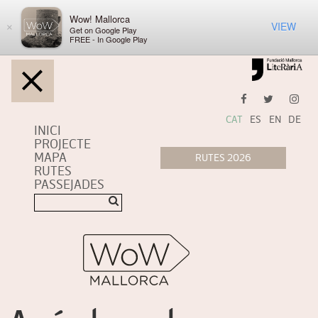
Wow! Mallorca
VIEW
×
Get on Google Play
FREE - In Google Play
CAT
ES
EN
DE
INICI
PROJECTE
MAPA
RUTES
PASSEJADES