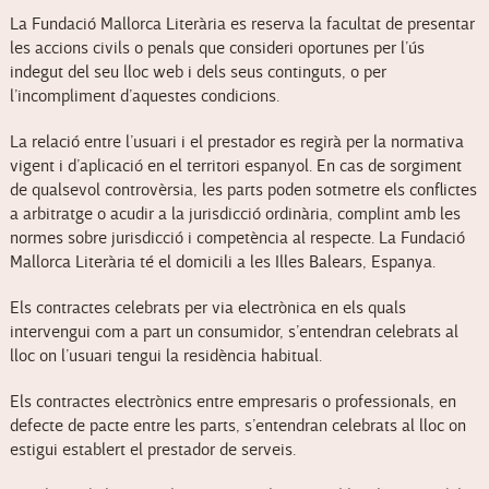
La Fundació Mallorca Literària es reserva la facultat de presentar
les accions civils o penals que consideri oportunes per l’ús
indegut del seu lloc web i dels seus continguts, o per
l’incompliment d’aquestes condicions.
La relació entre l’usuari i el prestador es regirà per la normativa
vigent i d’aplicació en el territori espanyol. En cas de sorgiment
de qualsevol controvèrsia, les parts poden sotmetre els conflictes
a arbitratge o acudir a la jurisdicció ordinària, complint amb les
normes sobre jurisdicció i competència al respecte. La Fundació
Mallorca Literària té el domicili a les Illes Balears, Espanya.
Els contractes celebrats per via electrònica en els quals
intervengui com a part un consumidor, s’entendran celebrats al
lloc on l’usuari tengui la residència habitual.
Els contractes electrònics entre empresaris o professionals, en
defecte de pacte entre les parts, s’entendran celebrats al lloc on
estigui establert el prestador de serveis.