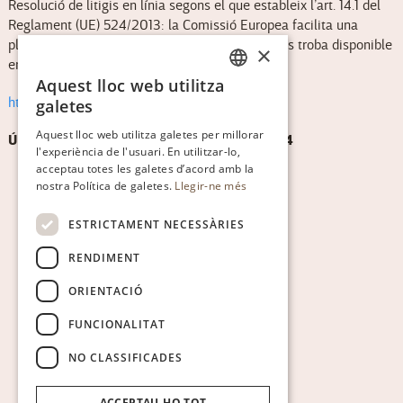
Resolució de litigis en línia segons el que estableix l’art. 14.1 del
Reglament (UE) 524/2013: la Comissió Europea facilita una
plataforma de resolució de litigis en línia, que es troba disponible
×
en l’enllaç següent:
Aquest lloc web utilitza
CATALAN
http://ec.europa.eu/consumers/odr/
galetes
ENGLISH
Aquest lloc web utilitza galetes per millorar
ÚLTIMA ACTUALITZACIÓ: 19 de març de 2024
l'experiència de l'usuari. En utilitzar-lo,
SPANISH
acceptau totes les galetes d’acord amb la
GERMAN
nostra Política de galetes.
Llegir-ne més
ESTRICTAMENT NECESSÀRIES
RENDIMENT
ORIENTACIÓ
FUNCIONALITAT
NO CLASSIFICADES
ACCEPTAU-HO TOT