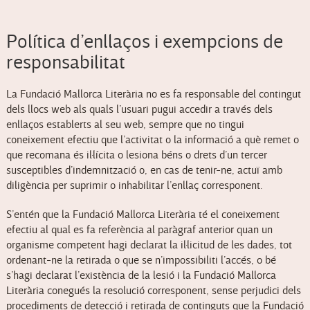
Política d’enllaços i exempcions de
responsabilitat
La Fundació Mallorca Literària no es fa responsable del contingut
dels llocs web als quals l’usuari pugui accedir a través dels
enllaços establerts al seu web, sempre que no tingui
coneixement efectiu que l’activitat o la informació a què remet o
que recomana és il·lícita o lesiona béns o drets d’un tercer
susceptibles d’indemnització o, en cas de tenir-ne, actuï amb
diligència per suprimir o inhabilitar l’enllaç corresponent.
S’entén que la Fundació Mallorca Literària té el coneixement
efectiu al qual es fa referència al paràgraf anterior quan un
organisme competent hagi declarat la il·licitud de les dades, tot
ordenant-ne la retirada o que se n’impossibiliti l’accés, o bé
s’hagi declarat l’existència de la lesió i la Fundació Mallorca
Literària conegués la resolució corresponent, sense perjudici dels
procediments de detecció i retirada de continguts que la Fundació