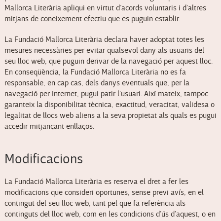
Mallorca Literària apliqui en virtut d’acords voluntaris i d’altres
mitjans de coneixement efectiu que es puguin establir.
La Fundació Mallorca Literària declara haver adoptat totes les
mesures necessàries per evitar qualsevol dany als usuaris del
seu lloc web, que puguin derivar de la navegació per aquest lloc.
En conseqüència, la Fundació Mallorca Literària no es fa
responsable, en cap cas, dels danys eventuals que, per la
navegació per Internet, pugui patir l’usuari. Així mateix, tampoc
garanteix la disponibilitat tècnica, exactitud, veracitat, validesa o
legalitat de llocs web aliens a la seva propietat als quals es pugui
accedir mitjançant enllaços.
Modificacions
La Fundació Mallorca Literària es reserva el dret a fer les
modificacions que consideri oportunes, sense previ avís, en el
contingut del seu lloc web, tant pel que fa referència als
continguts del lloc web, com en les condicions d’ús d’aquest, o en