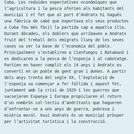
Cuba. Les reduïdes expectatives econòmiques que
l’agricultura i la pesca oferien als habitants del
municipi i el fet que al port d’Andratx hi hagués
una fàbrica de sabó que exportava els seus productes
a Cuba feu més fàcil la partida cap a aquella illa.
Durant dècades, els doblers que arribaven a Andratx
fruit del treball dels emigrats lluny de les seves
cases va ser la base de l’economia del poble.
Principalment s’establiren a Cienfuegos i Batabanó i
es dedicaren a la pesca de l’esponja i al cabotatge.
Partien en haver complit els 14 anys i Andratx es
convertí en un poble de gent gran i dones. A partir
dels anys trenta del segle XX, l’explotació de
l’esponja va començar a fer fallida i aquest fet,
juntament amb la crisi de 1929 i les guerres que
sacsejaren Espanya i Europa propiciaren el retorn
d’un nombrós col·lectiu d’andritxols que hagueren
d’enfrontar-se a uns anys de guerra, pobresa i
misèria moral. Avui Andratx és un municipi pròsper
per l’activitat turística i la construcció.