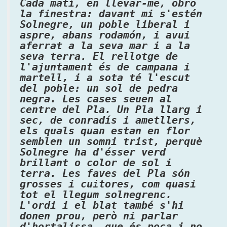
Cada matí, en llevar-me, obro
la finestra: davant mi s'estén
Solnegre, un poble liberal i
aspre, abans rodamón, i avui
aferrat a la seva mar i a la
seva terra. El rellotge de
l'ajuntament és de campana i
martell, i a sota té l'escut
del poble: un sol de pedra
negra. Les cases seuen al
centre del Pla. Un Pla llarg i
sec, de conradís i ametllers,
els quals quan estan en flor
semblen un somni trist, perquè
Solnegre ha d'ésser verd
brillant o color de sol i
terra. Les faves del Pla són
grosses i cu
i
tores, com quasi
tot el llegum solnegrenc.
L'ordi i el blat també s'hi
donen prou, però ni parlar
d'hortalissa, que és poca i no