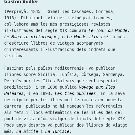
Gaston Vuiller
(Perpinyà, 1845 - Gimel-les-Cascades, Corresa,
1915). Dibuixant, viatger i etnògraf francès,
col·laborà amb les més prestigioses revistes
il·lustrades del segle XIX com ara
Le Tour du Monde
,
Le Magasin pittoresque
, o
Le Monde illustré
, a més
d’escriure llibres de viatges acompanyats
d’interessants il·lustracions dels indrets que
visitava.
Fascinat pels països mediterranis, va publicar
llibres sobre Sicília, Tunísia, Còrsega, Sardenya.
Però és per les Illes Balears que sent especial
predilecció, i en 1888 publica
Voyage aux Îles
Baléares
, i en 1893,
Les îles oubliées
.
En la seva
descripció per les illes mediterrànies en aquesta
darrera publicació no hi manquen les referències
als fets i llocs emblemàtics de les illes des del
punt de vista d’un viatger de finals del segle XIX.
Pocs anys després va publicar dos llibres de viatge
més:
La Sicile
i
La Tunisie
.