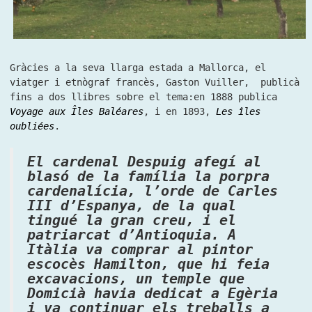
Gràcies a la seva llarga estada a Mallorca, el
viatger i etnògraf francès, Gaston Vuiller, publicà
fins a dos llibres sobre el tema:en 1888 publica
Voyage aux Îles Baléares
, i en 1893,
Les îles
oubliées
.
El cardenal Despuig afegí al
blasó de la família la porpra
cardenalícia, l’orde de Carles
III d’Espanya, de la qual
tingué la gran creu, i el
patriarcat d’Antioquia. A
Itàlia va comprar al pintor
escocès Hamilton, que hi feia
excavacions, un temple que
Domicià havia dedicat a Egèria
i va continuar els treballs a