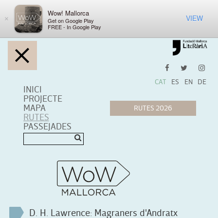
Wow! Mallorca
VIEW
×
Get on Google Play
FREE - In Google Play
CAT
ES
EN
DE
INICI
PROJECTE
MAPA
RUTES
PASSEJADES
D. H. Lawrence: Magraners d'Andratx