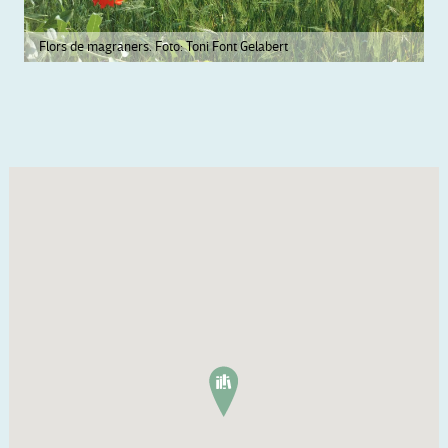
Flors de magraners. Foto: Toni Font Gelabert