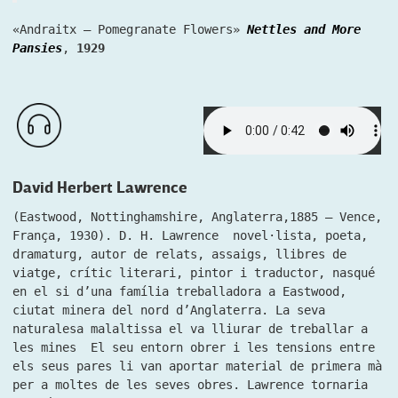
«Andraitx – Pomegranate Flowers»
Nettles and More
Pansies
,
1929
David Herbert Lawrence
(Eastwood, Nottinghamshire, Anglaterra,1885 – Vence,
França, 1930). D. H. Lawrence novel·lista, poeta,
dramaturg, autor de relats, assaigs, llibres de
viatge, crític literari, pintor i traductor, nasqué
en el si d’una família treballadora a Eastwood,
ciutat minera del nord d’Anglaterra. La seva
naturalesa malaltissa el va lliurar de treballar a
les mines El seu entorn obrer i les tensions entre
els seus pares li van aportar material de primera mà
per a moltes de les seves obres. Lawrence tornaria