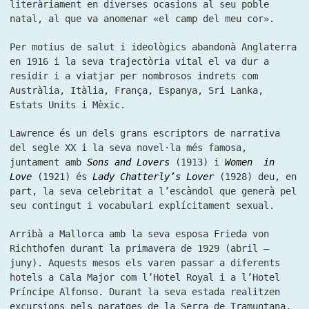
literàriament en diverses ocasions al seu poble
natal, al que va anomenar «el camp del meu cor».
Per motius de salut i ideològics abandonà Anglaterra
en 1916 i la seva trajectòria vital el va dur a
residir i a viatjar per nombrosos indrets com
Austràlia, Itàlia, França, Espanya, Sri Lanka,
Estats Units i Mèxic.
Lawrence és un dels grans escriptors de narrativa
del segle XX i la seva novel·la més famosa,
juntament amb
Sons and Lovers
(1913) i
Women in
Love
(1921) és
Lady Chatterly’s Lover
(1928) deu, en
part, la seva celebritat a l’escàndol que generà pel
seu contingut i vocabulari explícitament sexual.
Arribà a Mallorca amb la seva esposa Frieda von
Richthofen durant la primavera de 1929 (abril –
juny). Aquests mesos els varen passar a diferents
hotels a Cala Major com l’Hotel Royal i a l’Hotel
Príncipe Alfonso. Durant la seva estada realitzen
excursions pels paratges de la Serra de Tramuntana.