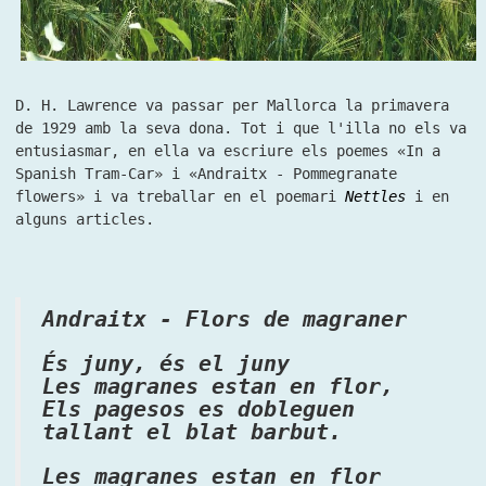
D. H. Lawrence va passar per Mallorca la primavera
de 1929 amb la seva dona. Tot i que l'illa no els va
entusiasmar, en ella va escriure els poemes «In a
Spanish Tram-Car» i «Andraitx - Pommegranate
flowers» i va treballar en el poemari
Nettles
i en
alguns articles.
Andraitx - Flors de magraner
És juny, és el juny
Les magranes estan en flor,
Els pagesos es dobleguen
tallant el blat barbut.
Les magranes estan en flor