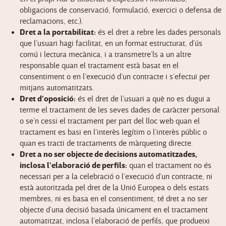
obligacions de conservació, formulació, exercici o defensa de
reclamacions, etc.).
Dret a la portabilitat:
és el dret a rebre les dades personals
que l’usuari hagi facilitat, en un format estructurat, d’ús
comú i lectura mecànica, i a transmetre’ls a un altre
responsable quan el tractament està basat en el
consentiment o en l’execució d’un contracte i s’efectuï per
mitjans automatitzats.
Dret d’oposició:
és el dret de l’usuari a què no es dugui a
terme el tractament de les seves dades de caràcter personal
o se’n cessi el tractament per part del lloc web quan el
tractament es basi en l’interès legítim o l’interès públic o
quan es tracti de tractaments de màrqueting directe.
Dret a no ser objecte de decisions automatitzades,
inclosa l’elaboració de perfils:
quan el tractament no és
necessari per a la celebració o l’execució d’un contracte, ni
està autoritzada pel dret de la Unió Europea o dels estats
membres, ni es basa en el consentiment, té dret a no ser
objecte d’una decisió basada únicament en el tractament
automatitzat, inclosa l’elaboració de perfils, que produeixi