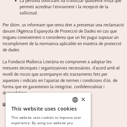
La persona sol·licitant ha d’utilitzar qualsevol mitjà que
permeti acreditar l’enviament i la recepció de la
sol·licitud.
Per últim, us informam que teniu dret a presentar una reclamació
davant l’Agència Espanyola de Protecció de Dades en cas que
tingueu coneixement o considereu que un fet pugui suposar un
incompliment de la normativa aplicable en matèria de protecció
de dades.
La Fundació Mallorca Literària es compromet a adoptar les
mesures tècniques i organitzatives necessàries, d’acord amb el
nivell de riscos que acompanyin els tractaments fets per
aquestes i indicats en l’apartat de termes i condicions d’ús, de
forma que en garanteixin la integritat, confidencialitat i
disponibilitat.
×
Última actualització: 19 de març de 2024
This website uses cookies
CATALAN
This website uses cookies to improve user
ENGLISH
experience. By using our website you