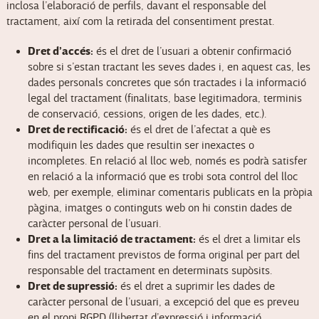
inclosa l’elaboració de perfils, davant el responsable del
tractament, així com la retirada del consentiment prestat.
Dret d’accés:
és el dret de l’usuari a obtenir confirmació
sobre si s’estan tractant les seves dades i, en aquest cas, les
dades personals concretes que són tractades i la informació
legal del tractament (finalitats, base legitimadora, terminis
de conservació, cessions, origen de les dades, etc.).
Dret de rectificació:
és el dret de l’afectat a què es
modifiquin les dades que resultin ser inexactes o
incompletes. En relació al lloc web, només es podrà satisfer
en relació a la informació que es trobi sota control del lloc
web, per exemple, eliminar comentaris publicats en la pròpia
pàgina, imatges o continguts web on hi constin dades de
caràcter personal de l’usuari.
Dret a la limitació de tractament:
és el dret a limitar els
fins del tractament previstos de forma original per part del
responsable del tractament en determinats supòsits.
Dret de supressió:
és el dret a suprimir les dades de
caràcter personal de l’usuari, a excepció del que es preveu
en el propi RGPD (llibertat d’expressió i informació,