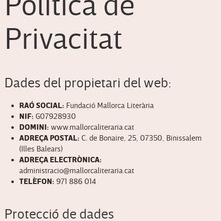
Política de
Privacitat
Dades del propietari del web:
RAÓ SOCIAL:
Fundació Mallorca Literària
NIF:
G07928930
DOMINI:
www.mallorcaliteraria.cat
ADREÇA POSTAL:
C. de Bonaire, 25, 07350, Binissalem
(Illes Balears)
ADREÇA ELECTRÒNICA:
administracio@mallorcaliteraria.cat
TELÈFON:
971 886 014
Protecció de dades