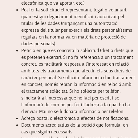
electrònica que va aportar, etc.).
Pot fer la sol·licitud el representant, legal o voluntari,
quan estigui degudament identificat i autoritzat pel
titular de les dades (mitjançant una autorització
expressa del titular per exercir els drets personalíssims
regulats en la normativa en matèria de protecció de
dades personals).
Petició en què es concreta la sol·licitud (dret o drets que
es pretenen exercir). Si no fa referència a un tractament
concret, es facilitarà resposta a l’interessat en relació
amb tots els tractaments que afectin els seus drets de
caràcter personal. Si sol·licita informació d’un tractament
en concret, només rebran la informació en relació amb
el tractament sol·licitat. Si ho sol·licita per telèfon,
s’indicarà a l’interessat que ho faci per escrit i se
l’informarà de com ho pot fer i l’adreça a la qual ho ha
d’enviar. Mai no se li donarà informació per telèfon.
Adreça postal o electrònica a efectes de notificacions.
Documents acreditatius de la petició que formula, en
cas que siguin necessaris.