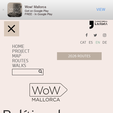
Wow! Mallorca
VIEW
×
Get on Google Play
FREE - In Google Play
CAT
ES
EN
DE
HOME
PROJECT
MAP
ROUTES
WALKS