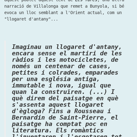
narració de Villalonga que remet a Bunyola, si bé
evoca un lloc semblant a l'Orient actual, com un
"llogaret d'antany"...
Imaginau un llogaret d'antany,
encara sense el martiri de les
ràdios i les motocicletes, de
només un centenar de cases,
petites i colrades, emparades
per una església antiga,
immutable i nova, igual que
quan la construïren. (...) I
què direm del paisatge en què
s'assenta aquest llogaret
d'ègloga? Fins a Rousseau i
Bernardin de Saint-Pierre, el
paisatge ha comptat poc en
literatura. Els romàntics
l'inventaren i l'esgotaren tot