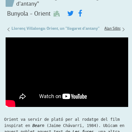
d'antany"
Bunyola - Orient
rtesa
Llorenç Villalonga: Orient, un "llogaret d'antany"
Alan Sillitoe: Bu
Orient va servir de plató per al rodatge del film
inspirat en
Bearn
(Jaime Chávarri, 1984). Ubicam en
aquest poblet aquest text de
Les fures
, una altra