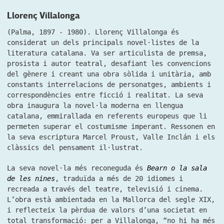
Llorenç Villalonga
(Palma, 1897 - 1980).
Llorenç Villalonga és
considerat un dels principals novel·listes de la
literatura catalana. Va ser articulista de premsa,
prosista i autor teatral, desafiant les convencions
del gènere i creant una obra sòlida i unitària, amb
constants interrelacions de personatges, ambients i
correspondències entre ficció i realitat. La seva
obra inaugura la novel·la moderna en llengua
catalana, emmirallada en referents europeus que li
permeten superar el costumisme imperant. Ressonen en
la seva escriptura Marcel Proust, Valle Inclán i els
clàssics del pensament il·lustrat.
La seva novel·la més reconeguda és
Bearn o la sala
de les nines
, traduïda a més de 20 idiomes i
recreada a través del teatre, televisió i cinema.
L’obra està ambientada en la Mallorca del segle XIX,
i reflecteix la pèrdua de valors d’una societat en
total transformació: per a Villalonga, “no hi ha més