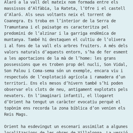
Alaró a la vall del mateix nom formada entre els
massissos d’Alfàbia, la Rateta, l’Ofre i el castell
d’Alaró. Als seus voltants neix el torrent de
Coanegra. Es troba en l’interior de la Serra de
Tramuntana i el paisatge es caracteritza pel
predomini de l’alzinar i la garriga endèmica de
muntanya. També hi destaquen el cultiu de l’olivera
i al fons de la vall els arbres fruiters. A més dels
valors naturals d’aquests entorn, s’ha de fer esment
a les aportacions de la mà de l’home: les grans
possessions que es troben prop del nucli, Son Vidal,
Son Palou i Coma-sema són un exemple, encara viu i
respectuós de l’explotació agrícola i ramadera d’un
territori. Ens els mesos d’hivern també s’hi poden
observar els clots de neu, antigament explotats pels
nevaters. En l’imaginari infantil, el llogaret
d’Orient ha tengut un caràcter evocatiu perquè el
topònim ens recorda la zona bíblica d’on venien els
Reis Mags.
Orient ha esdevingut un escenari assimilat a algunes
localitzacions de les obres de Villalonga. La versió