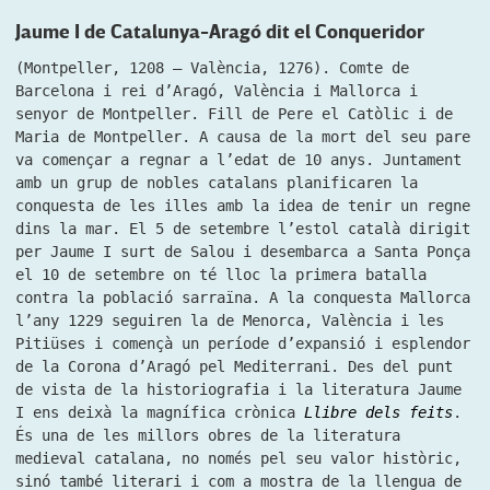
Jaume I de Catalunya-Aragó dit el Conqueridor
(Montpeller, 1208 – València, 1276). Comte de
Barcelona i rei d’Aragó, València i Mallorca i
senyor de Montpeller. Fill de Pere el Catòlic i de
Maria de Montpeller. A causa de la mort del seu pare
va començar a regnar a l’edat de 10 anys. Juntament
amb un grup de nobles catalans planificaren la
conquesta de les illes amb la idea de tenir un regne
dins la mar. El 5 de setembre l’estol català dirigit
per Jaume I surt de Salou i desembarca a Santa Ponça
el 10 de setembre on té lloc la primera batalla
contra la població sarraïna. A la conquesta Mallorca
l’any 1229 seguiren la de Menorca, València i les
Pitiüses i començà un període d’expansió i esplendor
de la Corona d’Aragó pel Mediterrani. Des del punt
de vista de la historiografia i la literatura Jaume
I ens deixà la magnífica crònica
Llibre dels feits
.
És una de les millors obres de la literatura
medieval catalana, no només pel seu valor històric,
sinó també literari i com a mostra de la llengua de