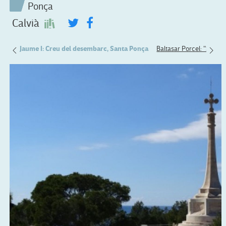
Ponça
Calvià
latzó
Jaume I: Creu del desembarc, Santa Ponça
Baltasar Porcel: "Solneg