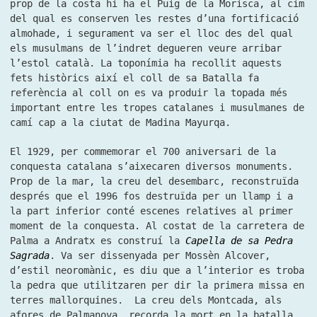
prop de la costa hi ha el Puig de la Morisca, al cim
del qual es conserven les restes d’una fortificació
almohade, i segurament va ser el lloc des del qual
els musulmans de l’indret degueren veure arribar
l’estol català. La toponímia ha recollit aquests
fets històrics així el coll de sa Batalla fa
referència al coll on es va produir la topada més
important entre les tropes catalanes i musulmanes de
camí cap a la ciutat de Madina Mayurqa.
El 1929, per commemorar el 700 aniversari de la
conquesta catalana s’aixecaren diversos monuments.
Prop de la mar, la creu del desembarc, reconstruïda
després que el 1996 fos destruïda per un llamp i a
la part inferior conté escenes relatives al primer
moment de la conquesta. Al costat de la carretera de
Palma a Andratx es construí la
Capella de sa Pedra
Sagrada
. Va ser dissenyada per Mossèn Alcover,
d’estil neoromànic, es diu que a l’interior es troba
la pedra que utilitzaren per dir la primera missa en
terres mallorquines. La creu dels Montcada, als
afores de Palmanova, recorda la mort en la batalla